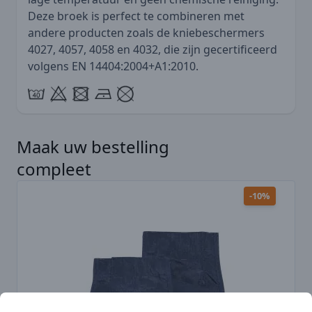
Deze broek is perfect te combineren met
andere producten zoals de kniebeschermers
4027, 4057, 4058 en 4032, die zijn gecertificeerd
volgens EN 14404:2004+A1:2010.
Maak uw bestelling
Druk hier om de carrousel over te slaan
compleet
-10%