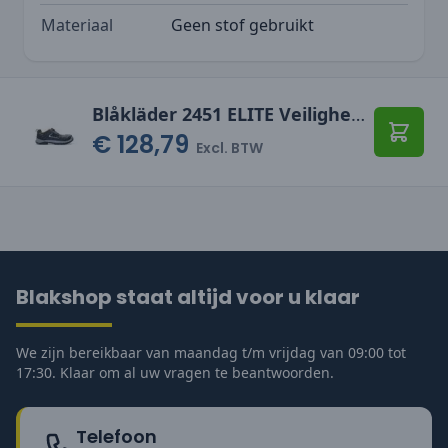
Materiaal
Geen stof gebruikt
Blåkläder 2451 ELITE Veiligheidsschoen
€ 128,79
Toevo
Excl. BTW
Blakshop staat altijd voor u klaar
We zijn bereikbaar van maandag t/m vrijdag van 09:00 tot
17:30. Klaar om al uw vragen te beantwoorden.
Telefoon