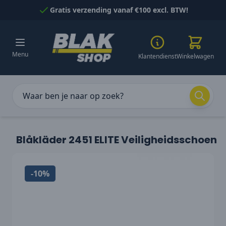
Naar inhoud gaan
Gratis verzending vanaf €100 excl. BTW!
Menu
Klantendienst
Winkelwagen
Blåkläder 2451 ELITE Veiligheidsschoen
-10%