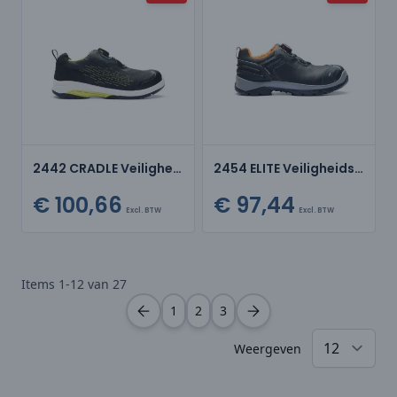
2442 CRADLE Veiligheidsschoen
2454 ELITE Veiligheidsschoen
€ 100,66
€ 97,44
Excl. BTW
Excl. BTW
Items
1
-
12
van
27
1
2
3
Weergeven