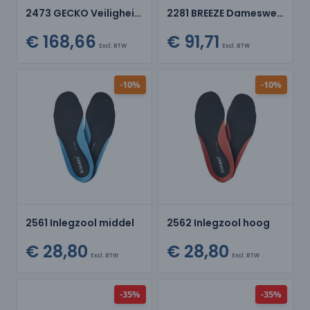
2473 GECKO Veiligheidsschoen
2281 BREEZE Dameswerkschoen 01
€ 168,66
€ 91,71
Excl. BTW
Excl. BTW
-10%
-10%
2561 Inlegzool middel
2562 Inlegzool hoog
€ 28,80
€ 28,80
Excl. BTW
Excl. BTW
-35%
-35%