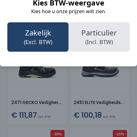
Kies BTW-weergave
2452 ELITE Hoge veiligheidsschoen
2434 RETRO Hoge veiligheidsschoen
Kies hoe u onze prijzen wilt zien.
€ 96,96
€ 97,47
Excl. BTW
Excl. BTW
Zakelijk
Particulier
(Excl. BTW)
(Incl. BTW)
-35%
-30%
2471 GECKO Veiligheidsschoen
2451 ELITE Veiligheidsschoen
€ 111,87
€ 100,18
Excl. BTW
Excl. BTW
-30%
-35%