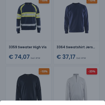
-10%
-10%
3359 Sweater High Vis
3364 Sweatshirt Jersey Ronde Hals
€ 74,07
€ 37,17
Excl. BTW
Excl. BTW
-10%
-35%