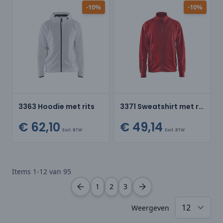
-10%
-10%
3363 Hoodie met rits
3371 Sweatshirt met rits
€ 62,10
€ 49,14
Excl. BTW
Excl. BTW
Items
1
-
12
van
95
1
2
3
Weergeven