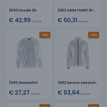
3530 Hoodie 3D
3353 SWEATSHIRT BI-COLOUR MET HALVE RITS
€ 42,99
€ 50,31
Excl. BTW
Excl. BTW
-10%
-10%
3340 Sweatshirt
3362 Service sweatshirt met rits
€ 27,27
€ 53,64
Excl. BTW
Excl. BTW