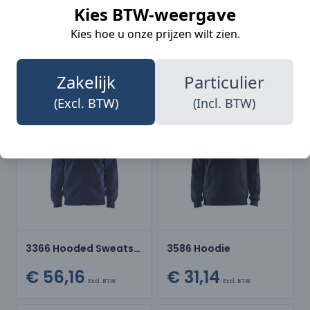
Kies BTW-weergave
Kies hoe u onze prijzen wilt zien.
3585 Sweatshirt
3369 Sweatshirt met halve rits
€ 21,87
€ 31,98
Excl. BTW
Excl. BTW
Zakelijk
Particulier
(Excl. BTW)
(Incl. BTW)
-10%
-10%
3366 Hooded Sweatshirt
3586 Hoodie
€ 56,16
€ 31,14
Excl. BTW
Excl. BTW