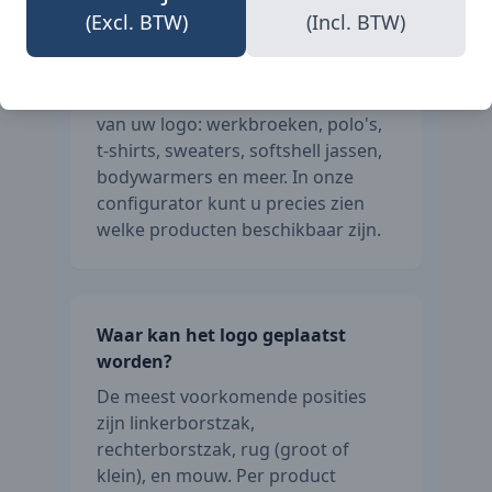
Welke producten kunnen
(Excl. BTW)
(Incl. BTW)
gepersonaliseerd worden?
Vrijwel het volledige Blåkläder
assortiment kan worden voorzien
van uw logo: werkbroeken, polo's,
t-shirts, sweaters, softshell jassen,
bodywarmers en meer. In onze
configurator kunt u precies zien
welke producten beschikbaar zijn.
Waar kan het logo geplaatst
worden?
De meest voorkomende posities
zijn linkerborstzak,
rechterborstzak, rug (groot of
klein), en mouw. Per product