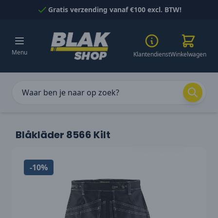
Naar inhoud gaan
Gratis verzending vanaf €100 excl. BTW!
Menu
Klantendienst
Winkelwagen
Blåkläder 8566 Kilt
-10%