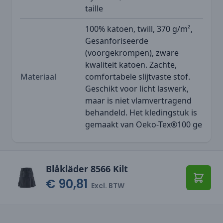
taille
100% katoen, twill, 370 g/m²,
Gesanforiseerde
(voorgekrompen), zware
kwaliteit katoen. Zachte,
Materiaal
comfortabele slijtvaste stof.
Geschikt voor licht laswerk,
maar is niet vlamvertragend
behandeld. Het kledingstuk is
gemaakt van Oeko-Tex®100 ge
Blåkläder 8566 Kilt
€ 90,81
Toevo
Excl. BTW