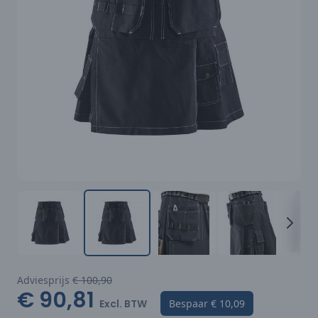
Adviesprijs
€ 100,90
€ 90,81
Excl. BTW
Bespaar
€ 10,09