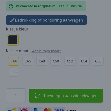
Verwachte bezorgdatum:
13 augustus 2026
Bedrukking of borduring aanvragen
Kies je
kleur
Kies je
maat
Wat is mijn maat?
C44
C46
C48
C50
C52
C54
C56
C58
Hoeveelheid
Toevoegen aan winkelwagen