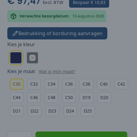
€ 97,47
Excl. BTW
Bespaar
€ 10,83
Verwachte bezorgdatum:
13 augustus 2026
Bedrukking of borduring aanvragen
Kies je
kleur
Kies je
maat
Wat is mijn maat?
C30
C32
C34
C36
C38
C40
C42
C44
C46
C48
C50
D19
D20
D21
D22
D23
D24
D25
Hoeveelheid