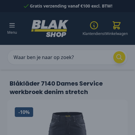
Naar inhoud gaan
Gratis verzending vanaf €100 excl. BTW!
Menu
Klantendienst
Winkelwagen
Blåkläder 7140 Dames Service
werkbroek denim stretch
-10%