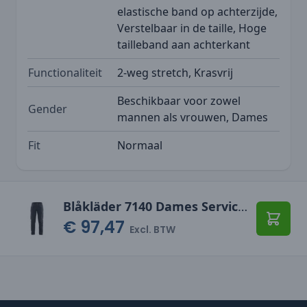
elastische band op achterzijde,
Verstelbaar in de taille, Hoge
tailleband aan achterkant
Functionaliteit
2-weg stretch, Krasvrij
Beschikbaar voor zowel
Gender
mannen als vrouwen, Dames
Fit
Normaal
Blåkläder 7140 Dames Service werkbroek denim stretch
€ 97,47
Toevo
Excl. BTW