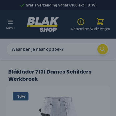
Naar inhoud gaan
Gratis verzending vanaf €100 excl. BTW!
Menu
Klantendienst
Winkelwagen
Blåkläder 7131 Dames Schilders
Werkbroek
-10%