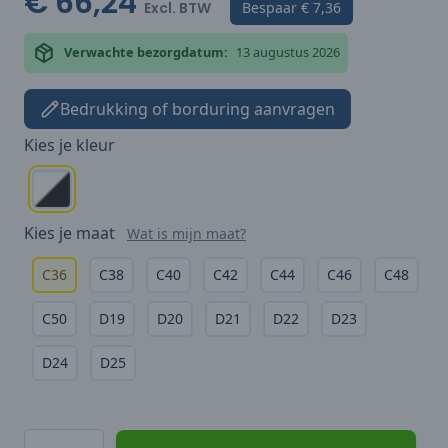
€ 66,24
Excl. BTW
Bespaar
€ 7,36
Verwachte bezorgdatum:
13 augustus 2026
Bedrukking of borduring aanvragen
Kies je
kleur
Kies je
maat
Wat is mijn maat?
C36
C38
C40
C42
C44
C46
C48
C50
D19
D20
D21
D22
D23
D24
D25
Hoeveelheid