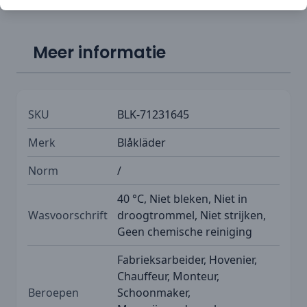
Meer informatie
SKU
BLK-71231645
Merk
Blåkläder
Norm
/
40 °C, Niet bleken, Niet in
Wasvoorschrift
droogtrommel, Niet strijken,
Geen chemische reiniging
Fabrieksarbeider, Hovenier,
Chauffeur, Monteur,
Beroepen
Schoonmaker,