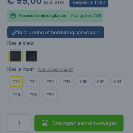
€ 99,00
Excl. BTW
Bespaar
€ 11,00
Verwachte bezorgdatum:
14 augustus 2026
Bedrukking of borduring aanvragen
Kies je
kleur
Kies je
maat
Wat is mijn maat?
C32
C34
C36
C38
C40
C42
C44
C46
C48
C50
Hoeveelheid
Toevoegen aan winkelwagen