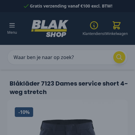
Naar inhoud gaan
Gratis verzending vanaf €100 excl. BTW!
Menu
Klantendienst
Winkelwagen
Blåkläder 7123 Dames service short 4-
weg stretch
-10%