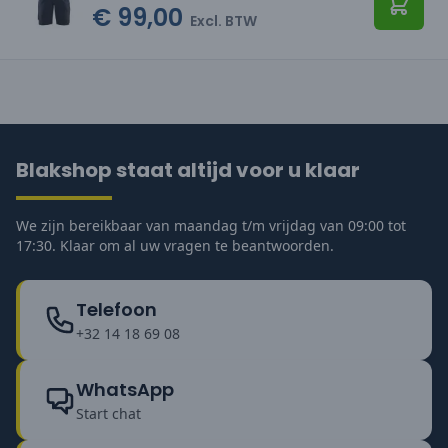
€ 99,00
Toevo
Excl. BTW
Blakshop staat altijd voor u klaar
We zijn bereikbaar van maandag t/m vrijdag van 09:00 tot
17:30. Klaar om al uw vragen te beantwoorden.
Telefoon
+32 14 18 69 08
WhatsApp
Start chat