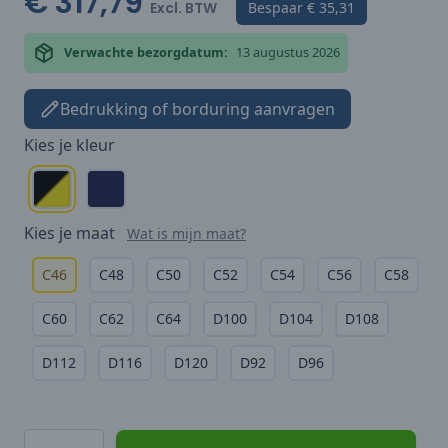
€ 317,79
Excl. BTW
Bespaar
€ 35,31
Verwachte bezorgdatum:
13 augustus 2026
Bedrukking of borduring aanvragen
Kies je
kleur
Kies je
maat
Wat is mijn maat?
C46
C48
C50
C52
C54
C56
C58
C60
C62
C64
D100
D104
D108
D112
D116
D120
D92
D96
Hoeveelheid