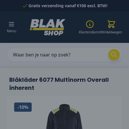
Naar inhoud gaan
Gratis verzending vanaf €100 excl. BTW!
Menu
Klantendienst
Winkelwagen
Blåkläder 6077 Multinorm Overall
inherent
-10%