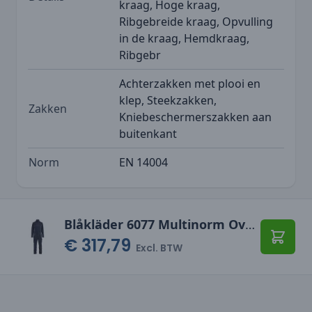
kraag, Hoge kraag,
Ribgebreide kraag, Opvulling
in de kraag, Hemdkraag,
Ribgebr
Achterzakken met plooi en
klep, Steekzakken,
Zakken
Kniebeschermerszakken aan
buitenkant
Norm
EN 14004
Blåkläder 6077 Multinorm Overall inherent
€ 317,79
Toevo
Excl. BTW