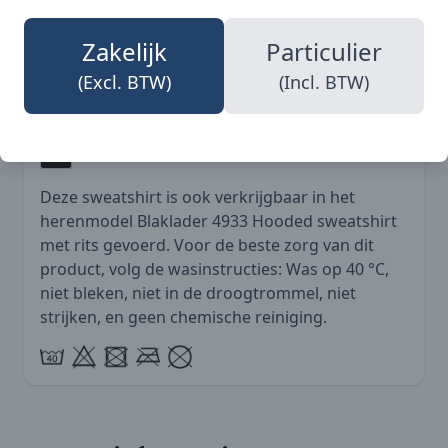
De Blaklader 4974 is beschikbaar in de kleur
Zakelijk
Particulier
Zwart (9900), waardoor het een tijdloze keuze is
(Excl. BTW)
(Incl. BTW)
die gemakkelijk te combineren is met andere
kledingstukken.
Deze sweatshirt is ook verkrijgbaar in het
herenmodel
Blaklader 4933 Hooded sweatshirt
met rits gevoerd
. Voor de beste zorg van dit
product, volg de wasinstructies: Was op 40 °C,
niet bleken, niet in de droogtrommel, niet
strijken, en geen chemische reiniging.