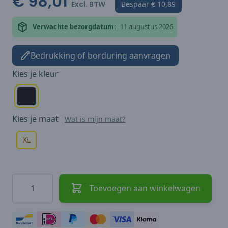
€ 98,01
Excl. BTW
Bespaar
€ 10,89
Verwachte bezorgdatum:
11 augustus 2026
Bedrukking of borduring aanvragen
Kies je
kleur
Kies je
maat
Wat is mijn maat?
XL
Hoeveelheid
Toevoegen aan winkelwagen