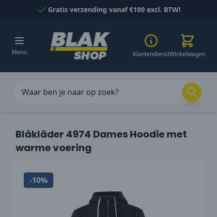
Naar inhoud gaan
Gratis verzending vanaf €100 excl. BTW!
Menu
Klantendienst
Winkelwagen
Blåkläder 4974 Dames Hoodie met
warme voering
-10%