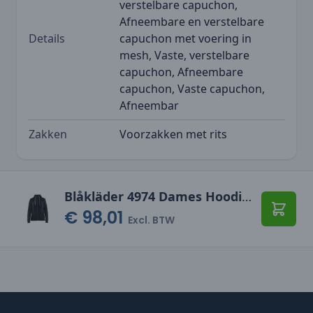
verstelbare capuchon,
Afneembare en verstelbare
Details
capuchon met voering in
mesh, Vaste, verstelbare
capuchon, Afneembare
capuchon, Vaste capuchon,
Afneembar
Zakken
Voorzakken met rits
Blåkläder 4974 Dames Hoodie met warme voering
€ 98,01
Toevo
Excl. BTW