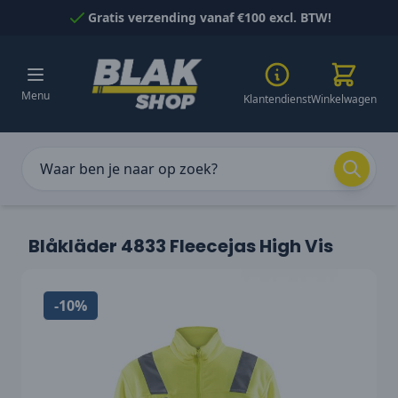
Naar inhoud gaan
Gratis verzending vanaf €100 excl. BTW!
Menu
Klantendienst
Winkelwagen
Blåkläder 4833 Fleecejas High Vis
-10%