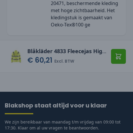
20471, beschermende kleding
met hoge zichtbaarheid. Het
kledingstuk is gemaakt van
Oeko-Tex®100 ge
Blåkläder 4833 Fleecejas High Vis
€ 60,21
Toevo
Excl. BTW
Blakshop staat altijd voor u klaar
We zijn bereikbaar van maandag t/m vrijdag van 09:00 tot
17:30. Klaar om al uw vragen te beantwoorden.