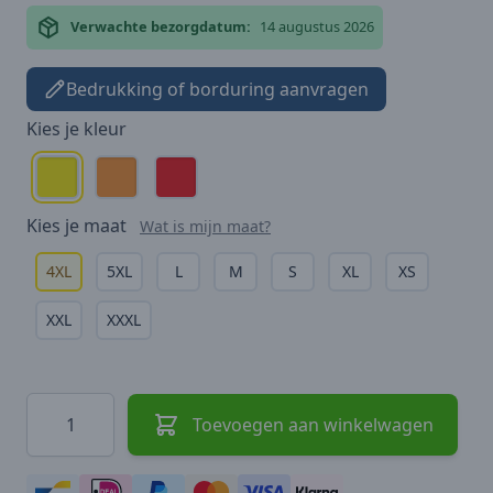
Verwachte bezorgdatum:
14 augustus 2026
Bedrukking of borduring aanvragen
Kies je
kleur
Kies je
maat
Wat is mijn maat?
4XL
5XL
L
M
S
XL
XS
XXL
XXXL
Hoeveelheid
Toevoegen aan winkelwagen