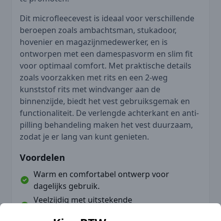
Dit microfleecevest is ideaal voor verschillende
beroepen zoals ambachtsman, stukadoor,
hovenier en magazijnmedewerker, en is
ontworpen met een damespasvorm en slim fit
voor optimaal comfort. Met praktische details
zoals voorzakken met rits en een 2-weg
kunststof rits met windvanger aan de
binnenzijde, biedt het vest gebruiksgemak en
functionaliteit. De verlengde achterkant en anti-
pilling behandeling maken het vest duurzaam,
zodat je er lang van kunt genieten.
Voordelen
Warm en comfortabel ontwerp voor
dagelijks gebruik.
Veelzijdig met uitstekende
personalisatiemogelijkheden.