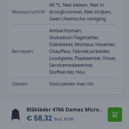
40 °C, Niet bleken, Niet in
Wasvoorschrift
droogtrommel, Niet strijken,
Geen chemische reiniging
Ambachtsman,
Stukadoor/Tegelzetter,
Dakdekker, Monteur, Hovenier,
Beroepen
Chauffeur, Fabrieksarbeider,
Loodgieter, Plaatwerker, Visser,
Servicemedewerker,
Stoffeerder, Hou
Zakken
Voorzakken met rits
Blåkläder 4766 Dames Microfleecevest
€ 58,32
Toevo
Excl. BTW