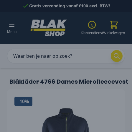
Naar inhoud gaan
Gratis verzending vanaf €100 excl. BTW!
Menu
Klantendienst
Winkelwagen
Blåkläder 4766 Dames Microfleecevest
-10%