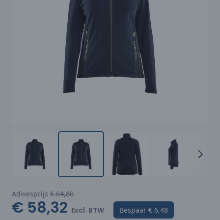
Adviesprijs
€ 64,80
€ 58,32
Excl. BTW
Bespaar
€ 6,48