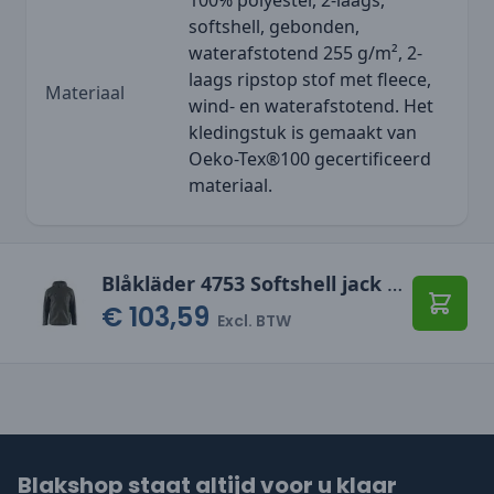
softshell, gebonden,
waterafstotend 255 g/m², 2-
laags ripstop stof met fleece,
Materiaal
wind- en waterafstotend. Het
kledingstuk is gemaakt van
Oeko-Tex®100 gecertificeerd
materiaal.
Blåkläder 4753 Softshell jack met capuchon
€ 103,59
Toevo
Excl. BTW
Blakshop staat altijd voor u klaar