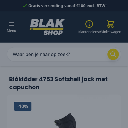
Naar inhoud gaan
Gratis verzending vanaf €100 excl. BTW!
Menu
Klantendienst
Winkelwagen
Blåkläder 4753 Softshell jack met
capuchon
-10%