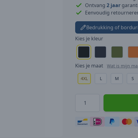
Ontvang
2 jaar
garanti
Eenvoudig retournere
Bedrukking of bordur
Kies je
kleur
Kies je
maat
Wat is mijn ma
4XL
L
M
S
Hoeveelheid