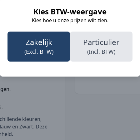
t. Het vest beschikt
Kies BTW-weergave
elastische boord voor
Zakken
ken met rits en een 1-
Kies hoe u onze prijzen wilt zien.
rzien van een windvanger
Norm
cherming tegen de
Fit
Zakelijk
Particulier
(Excl. BTW)
(Incl. BTW)
mfort.
Materiaal
 voor een perfecte
rgen.
s.
schillende kleuren,
lauw en Zwart. Deze
nheid.