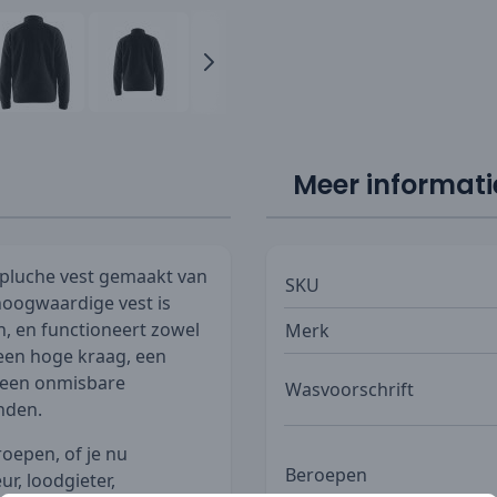
Meer informati
g pluche vest gemaakt van
SKU
hoogwaardige vest is
, en functioneert zowel
Merk
t een hoge kraag, een
t een onmisbare
Wasvoorschrift
nden.
roepen, of je nu
Beroepen
r, loodgieter,