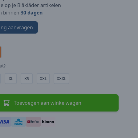
e op je Blåkläder artikelen
n binnen
30 dagen
ing aanvragen
at?
XL
XS
XXL
XXXL
Toevoegen aan winkelwagen