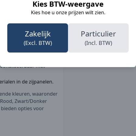
Kies BTW-weergave
 en is het
 voor een bedrijfslogo,
Details
Kies hoe u onze prijzen wilt zien.
ebruik.
Zakken
Zakelijk
Particulier
de omstandigheden.
(Excl. BTW)
(Incl. BTW)
s regenachtige dagen.
opbergen van spullen.
rsonaliseerbaar met
rialen in de zijpanelen.
llende kleuren, waaronder
/Rood, Zwart/Donker
 bieden opties voor