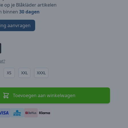
e op je Blåkläder artikelen
n binnen
30 dagen
ing aanvragen
at?
XS
XXL
XXXL
Toevoegen aan winkelwagen