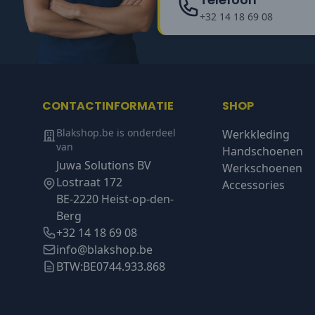
+32 14 18 69 08
CONTACTINFORMATIE
SHOP
Blakshop.be is onderdeel
Werkkleding
van
Handschoenen
Juwa Solutions BV
Werkschoenen
Lostraat 172
Accessories
BE-2220 Heist-op-den-
Berg
+32 14 18 69 08
info@blakshop.be
BTW:
BE0744.933.868