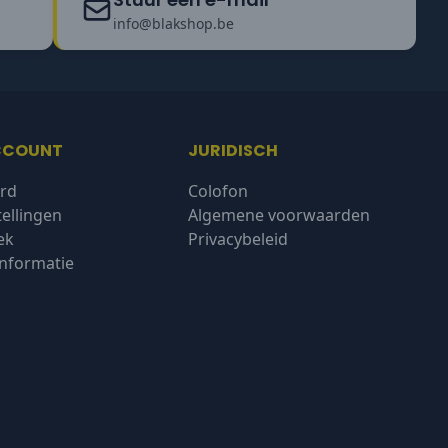
info@blakshop.be
CCOUNT
JURIDISCH
rd
Colofon
tellingen
Algemene voorwaarden
ek
Privacybeleid
nformatie