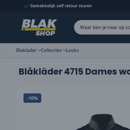
Naar inhoud gaan
Gemakkelijk zelf retour sturen
Blaklader
Collecties
Looks
Blåkläder 4715 Dames w
-10%