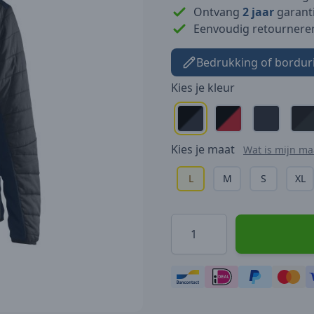
Ontvang
2 jaar
garanti
Eenvoudig retournere
Bedrukking of bordur
Kies je
kleur
Kies je
maat
Wat is mijn ma
L
M
S
XL
Hoeveelheid