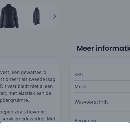
Meer informati
vest, een gewatteerd
SKU
ctioneert als tweede laag
it vest biedt niet alleen
Merk
it, met elastiek aan de
opbergruimte.
Wasvoorschrift
roepen zoals hovenier,
 servicemedewerker. Met
Beroepen
n van stretchmateriaal,