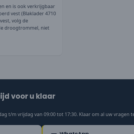
n en is ook verkrijgbaar
erd vest (
Blaklader 4710
vest, volg de
 de droogtrommel, niet
ijd voor u klaar
ag t/m vrijdag van 09:00 tot 17:30. Klaar om al uw vragen 
WhatsApp