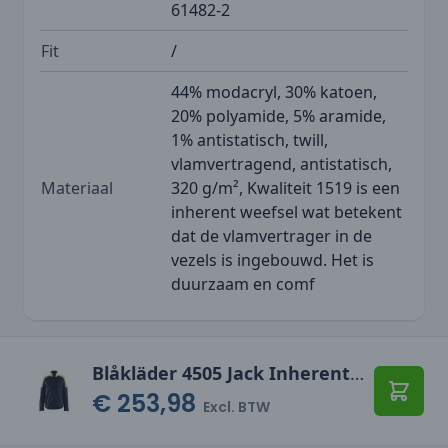
61482-2
Fit
/
44% modacryl, 30% katoen,
20% polyamide, 5% aramide,
1% antistatisch, twill,
vlamvertragend, antistatisch,
Materiaal
320 g/m², Kwaliteit 1519 is een
inherent weefsel wat betekent
dat de vlamvertrager in de
vezels is ingebouwd. Het is
duurzaam en comf
Blåkläder 4505 Jack Inherent Steel
€ 253,98
Toevo
Excl. BTW