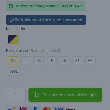
Verwachte bezorgdatum:
13 augustus 2026
Bedrukking of borduring aanvragen
Kies je
kleur
Kies je
maat
Wat is mijn maat?
4XL
L
M
S
XL
XS
XXL
XXXL
Hoeveelheid
Toevoegen aan winkelwagen