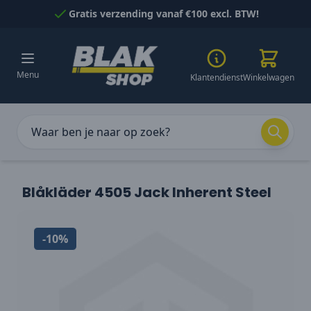
Naar inhoud gaan
Gratis verzending vanaf €100 excl. BTW!
Menu
Klantendienst
Winkelwagen
Blåkläder 4505 Jack Inherent Steel
-10%