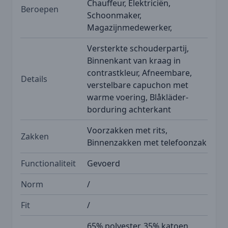
Chauffeur, Elektriciën,
Beroepen
Schoonmaker,
Magazijnmedewerker,
Versterkte schouderpartij,
Binnenkant van kraag in
contrastkleur, Afneembare,
Details
verstelbare capuchon met
warme voering, Blåkläder-
borduring achterkant
Voorzakken met rits,
Zakken
Binnenzakken met telefoonzak
Functionaliteit
Gevoerd
Norm
/
Fit
/
65% polyester, 35% katoen,