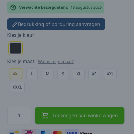
Verwachte bezorgdatum:
13 augustus 2026
Bedrukking of borduring aanvragen
Kies je
kleur
Kies je
maat
Wat is mijn maat?
4XL
L
M
S
XL
XS
XXL
XXXL
Hoeveelheid
Toevoegen aan winkelwagen