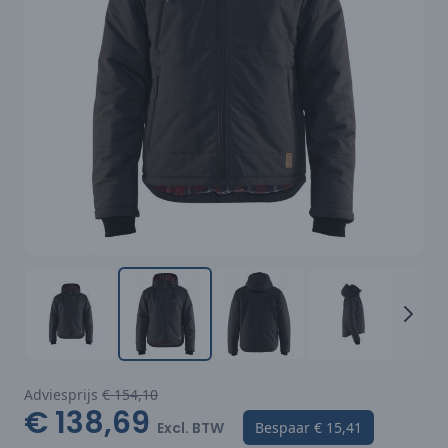
Adviesprijs
€ 154,10
€ 138,69
Excl. BTW
Bespaar
€ 15,41