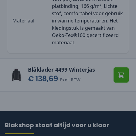
platbinding, 166 g/m², Lichte
stof, comfortabel voor gebruik
Materiaal
in warme temperaturen. Het
kledingstuk is gemaakt van
Oeko-Tex®100 gecertificeerd
materiaal.
Blåkläder 4499 Winterjas
€ 138,69
Toevo
Excl. BTW
Blakshop staat altijd voor u klaar