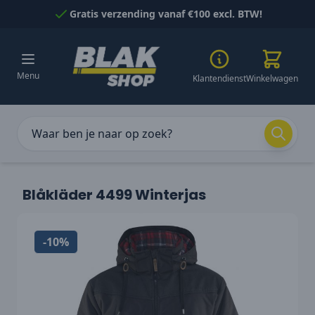
Naar inhoud gaan
Gratis verzending vanaf €100 excl. BTW!
Menu
Klantendienst
Winkelwagen
Blåkläder 4499 Winterjas
-10%