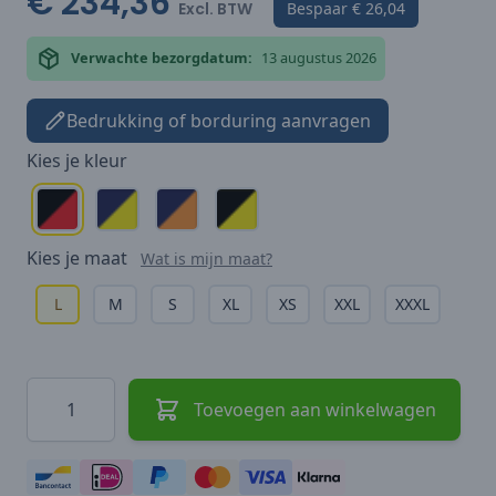
€ 234,36
Excl. BTW
Bespaar
€ 26,04
Verwachte bezorgdatum:
13 augustus 2026
Bedrukking of borduring aanvragen
Kies je
kleur
Kies je
maat
Wat is mijn maat?
L
M
S
XL
XS
XXL
XXXL
Hoeveelheid
Toevoegen aan winkelwagen