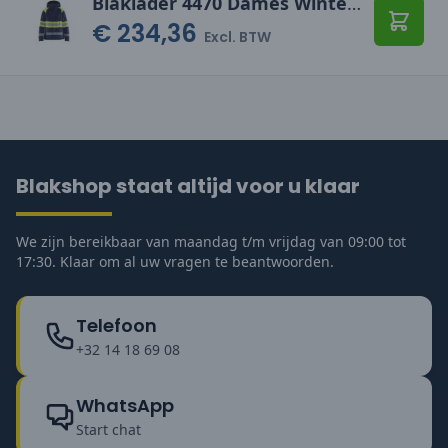
Blåkläder 4470 Dames Winterjas High Vis
€ 234,36
Toevo
Excl. BTW
Blakshop staat altijd voor u klaar
We zijn bereikbaar van maandag t/m vrijdag van 09:00 tot
17:30. Klaar om al uw vragen te beantwoorden.
Telefoon
+32 14 18 69 08
WhatsApp
Start chat