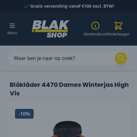
Naar inhoud gaan
Gratis verzending vanaf €100 excl. BTW!
Menu
Klantendienst
Winkelwagen
Blåkläder 4470 Dames Winterjas High
Vis
-10%