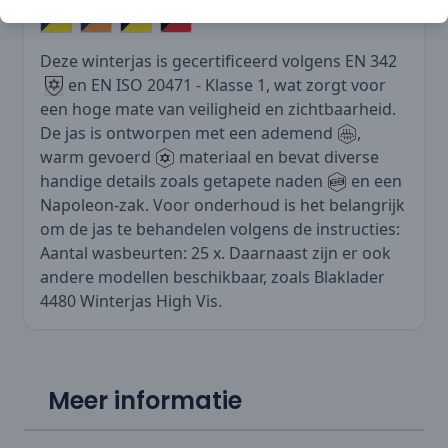
Deze winterjas is gecertificeerd volgens EN 342
en EN ISO 20471 - Klasse 1, wat zorgt voor
een hoge mate van veiligheid en zichtbaarheid.
De jas is ontworpen met een ademend
,
warm gevoerd
materiaal en bevat diverse
handige details zoals getapete naden
en een
Napoleon-zak. Voor onderhoud is het belangrijk
om de jas te behandelen volgens de instructies:
Aantal wasbeurten: 25 x. Daarnaast zijn er ook
andere modellen beschikbaar, zoals
Blaklader
4480 Winterjas High Vis
.
Meer informatie