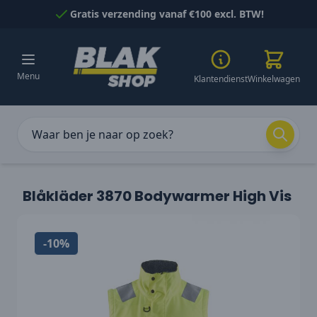
Naar inhoud gaan
Gratis verzending vanaf €100 excl. BTW!
Menu
Klantendienst
Winkelwagen
Blåkläder 3870 Bodywarmer High Vis
-10%