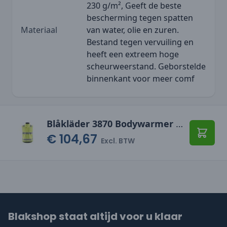
230 g/m², Geeft de beste
bescherming tegen spatten
Materiaal
van water, olie en zuren.
Bestand tegen vervuiling en
heeft een extreem hoge
scheurweerstand. Geborstelde
binnenkant voor meer comf
Blåkläder 3870 Bodywarmer High Vis
€ 104,67
Toevo
Excl. BTW
Blakshop staat altijd voor u klaar