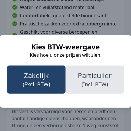
Water- en vuilafstotend materiaal
Comfortabele, geborstelde binnenkant
Praktische zakken voor extra opbergruimte
Geschikt voor diverse beroepen en
seizoenen
Kies BTW-weergave
De Blaklader 3870 Bodywarmer is beschikbaar
Kies hoe u onze prijzen wilt zien.
in twee opvallende kleuren: High Vis Geel (3300)
en High Vis Oranje (5300). Deze kleuren zijn
ontworpen om je zichtbaarheid te
Zakelijk
Particulier
maximaliseren in verschillende
(Excl. BTW)
(Incl. BTW)
werkomgevingen.
Dit vest is vervaardigd voor heren en biedt een
aantal handige eigenschappen, waaronder een
D-ring en een verborgen sterke 1-weg kunststof