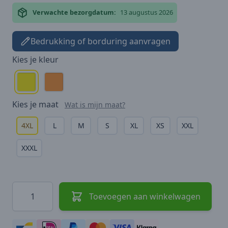
Verwachte bezorgdatum:
13 augustus 2026
Bedrukking of borduring aanvragen
Kies je
kleur
Kies je
maat
Wat is mijn maat?
4XL
L
M
S
XL
XS
XXL
XXXL
Hoeveelheid
Toevoegen aan winkelwagen