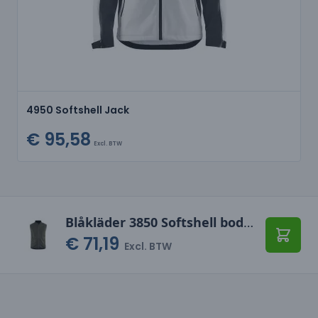
4950 Softshell Jack
€ 95,58
Excl. BTW
Blåkläder 3850 Softshell bodywarmer
€ 71,19
Toevo
Excl. BTW