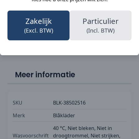
op 40 °C, niet te bleken, en het is niet
toegestaan om deze in de droogtrommel te
stoppen of te strijken. Vergeet niet om ook te
Zakelijk
Particulier
kijken naar de gerelateerde producten zoals
(Excl. BTW)
(Incl. BTW)
Blaklader 3851 Dames softshell bodywarmer
.
Meer informatie
SKU
BLK-38502516
Merk
Blåkläder
40 °C, Niet bleken, Niet in
Wasvoorschrift
droogtrommel, Niet strijken,