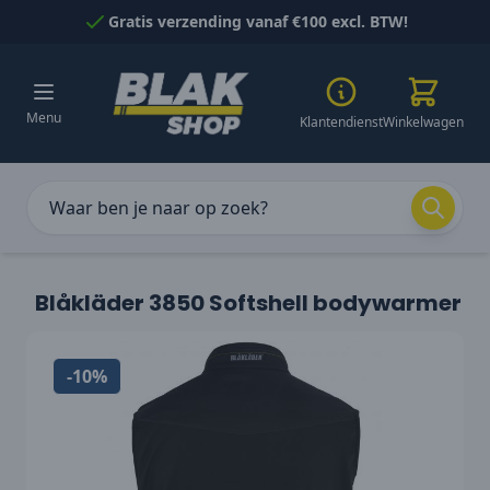
Naar inhoud gaan
Gratis verzending vanaf €100 excl. BTW!
Menu
Klantendienst
Winkelwagen
Blåkläder 3850 Softshell bodywarmer
-10%