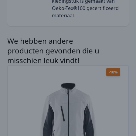
kledingstuk is gemaakt van
Oeko-Tex®100 gecertificeerd
materiaal.
We hebben andere
Druk hier om de carrousel over te slaan
producten gevonden die u
misschien leuk vindt!
-10%