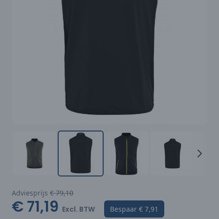
Adviesprijs
€ 79,10
€ 71,19
Excl. BTW
Bespaar
€ 7,91