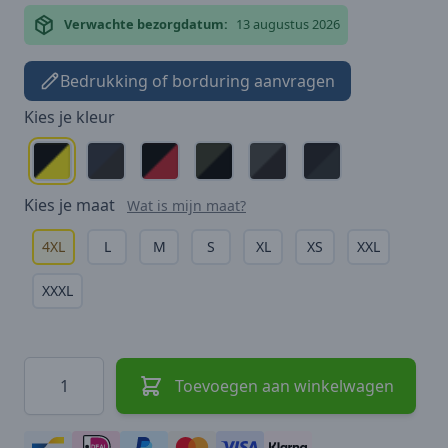
Verwachte bezorgdatum:
13 augustus 2026
Bedrukking of borduring aanvragen
Kies je
kleur
Kies je
maat
Wat is mijn maat?
4XL
L
M
S
XL
XS
XXL
XXXL
Hoeveelheid
Toevoegen aan winkelwagen