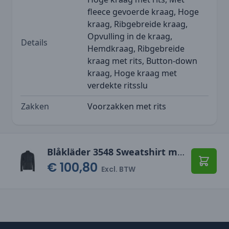
fleece gevoerde kraag, Hoge
kraag, Ribgebreide kraag,
Opvulling in de kraag,
Details
Hemdkraag, Ribgebreide
kraag met rits, Button-down
kraag, Hoge kraag met
verdekte ritsslu
Zakken
Voorzakken met rits
Blåkläder 3548 Sweatshirt met hele rits
€ 100,80
Toevo
Excl. BTW