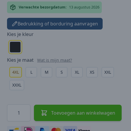
Verwachte bezorgdatum:
13 augustus 2026
Bedrukking of borduring aanvragen
Kies je
kleur
Kies je
maat
Wat is mijn maat?
4XL
L
M
S
XL
XS
XXL
XXXL
Hoeveelheid
Toevoegen aan winkelwagen