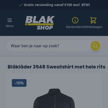
Naar inhoud gaan
Gratis verzending vanaf €100 excl. BTW!
Menu
Klantendienst
Winkelwagen
Blåkläder 3548 Sweatshirt met hele rits
-10%