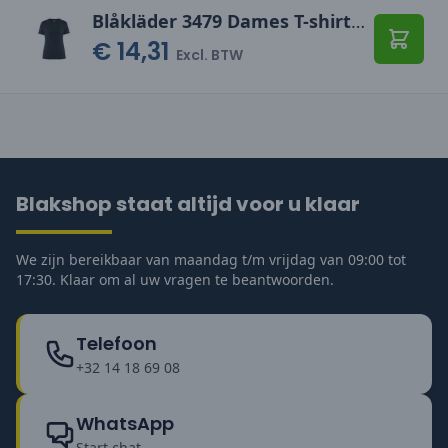
Blåkläder 3479 Dames T-shirt bi-colour
€ 14,31
Toevo
Excl. BTW
Blakshop staat altijd voor u klaar
We zijn bereikbaar van maandag t/m vrijdag van 09:00 tot
17:30. Klaar om al uw vragen te beantwoorden.
Telefoon
+32 14 18 69 08
WhatsApp
Start chat