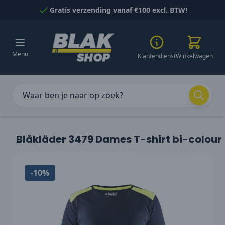
Naar inhoud gaan
Gratis verzending vanaf €100 excl. BTW!
Menu
Klantendienst
Winkelwagen
Blåkläder 3479 Dames T-shirt bi-colour
-10%