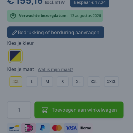
€ 155,16
Excl. BTW
Bespaar
€ 17,24
Verwachte bezorgdatum:
13 augustus 2026
Bedrukking of borduring aanvragen
Kies je
kleur
Kies je
maat
Wat is mijn maat?
4XL
L
M
S
XL
XXL
XXXL
Hoeveelheid
Toevoegen aan winkelwagen