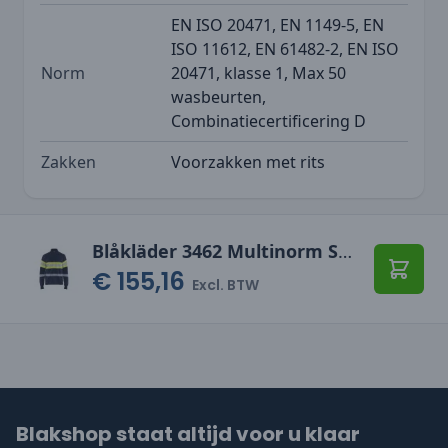
EN ISO 20471, EN 1149-5, EN
ISO 11612, EN 61482-2, EN ISO
Norm
20471, klasse 1, Max 50
wasbeurten,
Combinatiecertificering D
Zakken
Voorzakken met rits
Blåkläder 3462 Multinorm Sweatshirt met rits
€ 155,16
Toevo
Excl. BTW
Blakshop staat altijd voor u klaar