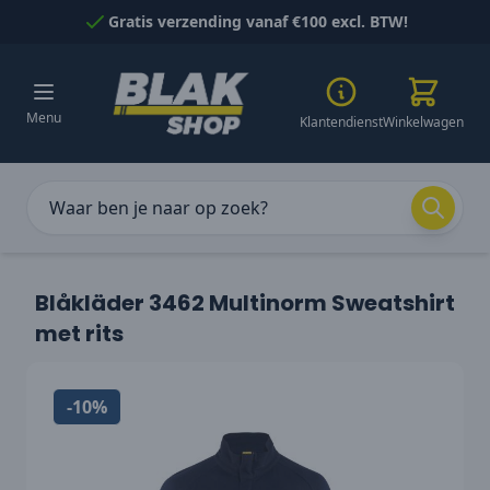
Naar inhoud gaan
Gratis verzending vanaf €100 excl. BTW!
Menu
Klantendienst
Winkelwagen
Blåkläder 3462 Multinorm Sweatshirt
met rits
-10%