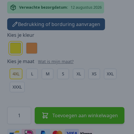
Verwachte bezorgdatum:
12 augustus 2026
Bedrukking of borduring aanvragen
Kies je
kleur
Kies je
maat
Wat is mijn maat?
4XL
L
M
S
XL
XS
XXL
XXXL
Hoeveelheid
Toevoegen aan winkelwagen