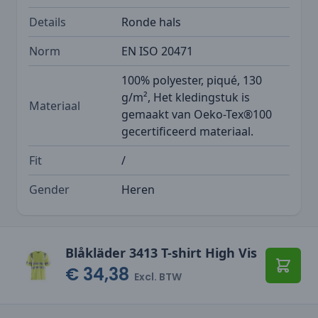
Details
Ronde hals
Norm
EN ISO 20471
100% polyester, piqué, 130
g/m², Het kledingstuk is
Materiaal
gemaakt van Oeko-Tex®100
gecertificeerd materiaal.
Fit
/
Gender
Heren
Blåkläder 3413 T-shirt High Vis
€ 34,38
Toevo
Excl. BTW