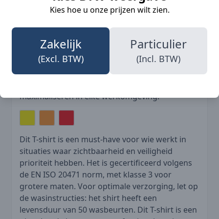
werkomstandigheden
Kies hoe u onze prijzen wilt zien.
Duurzaam met meerdere wasbeurten
gegarandeerd
Zakelijk
Particulier
De Blaklader 3413 T-shirt High Vis is verkrijgbaar
(Excl. BTW)
(Incl. BTW)
in verschillende opvallende kleuren, waaronder
High Vis Geel, High Vis Oranje en High Vis Rood.
Deze kleuren zijn perfect om de zichtbaarheid te
maximaliseren in elke werkomgeving.
Dit T-shirt is een must-have voor wie werkt in
situaties waar zichtbaarheid en veiligheid
prioriteit hebben. Het is gecertificeerd volgens
de EN ISO 20471 norm, met klasse 3 voor
grotere maten. Voor optimale verzorging, let op
de wasinstructies: het shirt heeft een
levensduur van 50 wasbeurten. Dit T-shirt is een