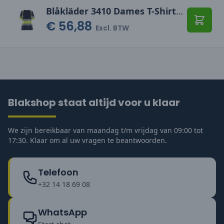
Blåkläder 3410 Dames T-Shirt High Vis
€ 56,88
Toevo
Excl. BTW
Blakshop staat altijd voor u klaar
We zijn bereikbaar van maandag t/m vrijdag van 09:00 tot
17:30. Klaar om al uw vragen te beantwoorden.
Telefoon
+32 14 18 69 08
WhatsApp