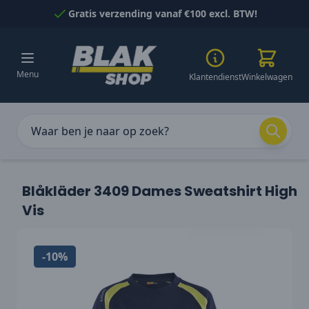
Naar inhoud gaan
Gratis verzending vanaf €100 excl. BTW!
Menu
Klantendienst
Winkelwagen
Blåkläder 3409 Dames Sweatshirt High
Vis
-10%