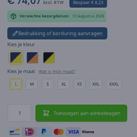
€ 74,07
Excl. BTW
Bespaar
€ 8,23
Verwachte bezorgdatum:
12 augustus 2026
Bedrukking of borduring aanvragen
Kies je
kleur
Kies je
maat
Wat is mijn maat?
L
M
S
XL
XS
XXL
XXXL
Hoeveelheid
Toevoegen aan winkelwagen