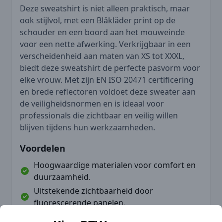
Deze sweatshirt is niet alleen praktisch, maar
ook stijlvol, met een Blåkläder print op de
schouder en een boord aan het mouweinde
voor een nette afwerking. Verkrijgbaar in een
verscheidenheid aan maten van XS tot XXXL,
biedt deze sweatshirt de perfecte pasvorm voor
elke vrouw. Met zijn EN ISO 20471 certificering
en brede reflectoren voldoet deze sweater aan
de veiligheidsnormen en is ideaal voor
professionals die zichtbaar en veilig willen
blijven tijdens hun werkzaamheden.
Voordelen
Hoogwaardige materialen voor comfort en
duurzaamheid.
Uitstekende zichtbaarheid door
fluorescerende panelen.
Optimale ventilatie en bewegingsvrijheid.