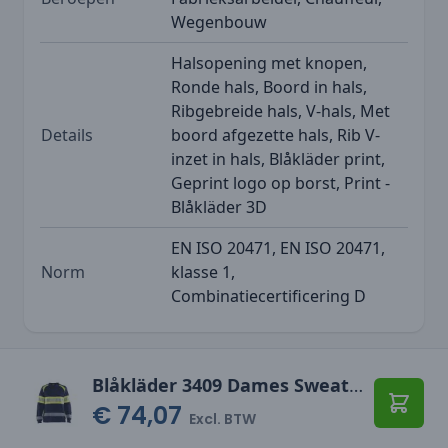
Wegenbouw
Halsopening met knopen,
Ronde hals, Boord in hals,
Ribgebreide hals, V-hals, Met
Details
boord afgezette hals, Rib V-
inzet in hals, Blåkläder print,
Geprint logo op borst, Print -
Blåkläder 3D
EN ISO 20471, EN ISO 20471,
Norm
klasse 1,
Combinatiecertificering D
Blåkläder 3409 Dames Sweatshirt High Vis
€ 74,07
Toevo
Excl. BTW