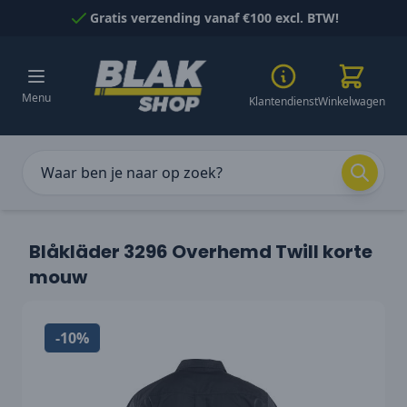
Naar inhoud gaan
Gratis verzending vanaf €100 excl. BTW!
Menu
Klantendienst
Winkelwagen
Blåkläder 3296 Overhemd Twill korte
mouw
-10%