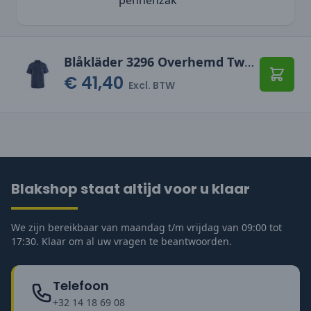
Blåkläder 3296 Overhemd Twill korte mouw
€ 41,40
Toevo
Excl. BTW
Blakshop staat altijd voor u klaar
We zijn bereikbaar van maandag t/m vrijdag van 09:00 tot
17:30. Klaar om al uw vragen te beantwoorden.
Telefoon
+32 14 18 69 08