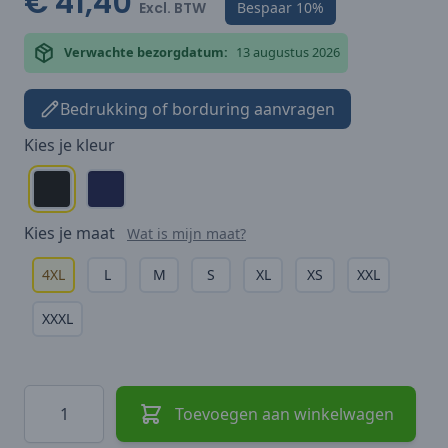
€ 41,40
Excl. BTW
Bespaar
10%
Verwachte bezorgdatum:
13 augustus 2026
Bedrukking of borduring aanvragen
Kies je
kleur
Kies je
maat
Wat is mijn maat?
4XL
L
M
S
XL
XS
XXL
XXXL
Hoeveelheid
Toevoegen aan winkelwagen