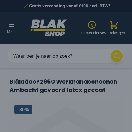
Naar inhoud gaan
Gratis verzending vanaf €100 excl. BTW!
Menu
Klantendienst
Winkelwagen
Blåkläder 2960 Werkhandschoenen
Ambacht gevoerd latex gecoat
-30%