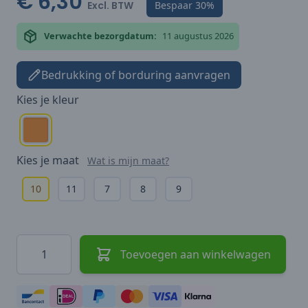
€ 6,30
Excl. BTW
Bespaar
30%
Verwachte bezorgdatum:
11 augustus 2026
Bedrukking of borduring aanvragen
Kies je
kleur
Kies je
maat
Wat is mijn maat?
10
11
7
8
9
Hoeveelheid
Toevoegen aan winkelwagen