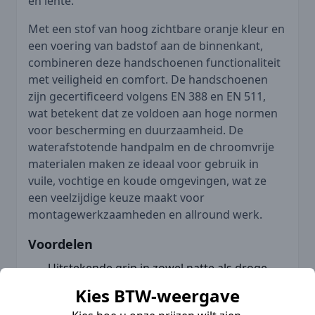
en lente.
Met een stof van hoog zichtbare oranje kleur en
een voering van badstof aan de binnenkant,
combineren deze handschoenen functionaliteit
met veiligheid en comfort. De handschoenen
zijn gecertificeerd volgens EN 388 en EN 511,
wat betekent dat ze voldoen aan hoge normen
voor bescherming en duurzaamheid. De
waterafstotende handpalm en de chroomvrije
materialen maken ze ideaal voor gebruik in
vuile, vochtige en koude omgevingen, wat ze
een veelzijdige keuze maakt voor
montagewerkzaamheden en allround werk.
Voordelen
Uitstekende grip in zowel natte als droge
omstandigheden
Kies BTW-weergave
Waterdichte palm voor extra bescherming