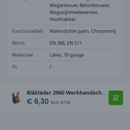
Wegenbouw, Betonbouwer,
Magazijnmedewerker,
Houthakker,
Functionaliteit
Waterdichte palm, Chroomvrij
Norm
EN 388, EN 511
Materiaal
Latex, 10 gauge
Fit
/
Blåkläder 2960 Werkhandschoenen Ambacht gevoerd latex gecoat
€ 6,30
Toevo
Excl. BTW