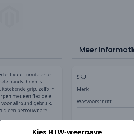
Meer informati
rfect voor montage- en
SKU
nele handschoen is
itstekende grip, zelfs in
Merk
rpen met een flexibele
Wasvoorschrift
 voor allround gebruik.
ltijd een betrouwbare
Beroepen
leen praktisch, maar ook
Kies BTW-weergave