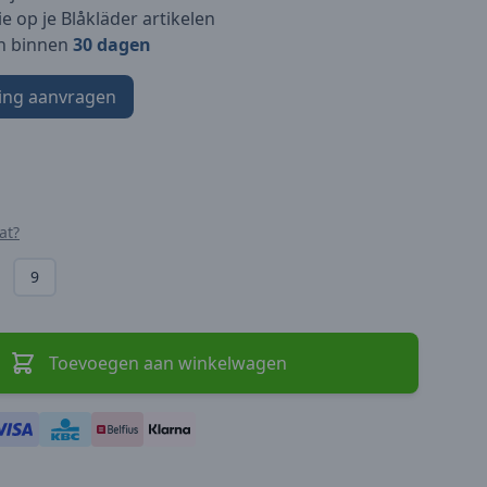
e op je Blåkläder artikelen
n binnen
30 dagen
ing aanvragen
at?
9
Toevoegen aan winkelwagen