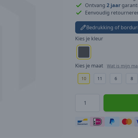
Ontvang
2 jaar
garanti
Eenvoudig retournere
Bedrukking of bordur
Kies je
kleur
Kies je
maat
Wat is mijn ma
10
11
6
8
Hoeveelheid