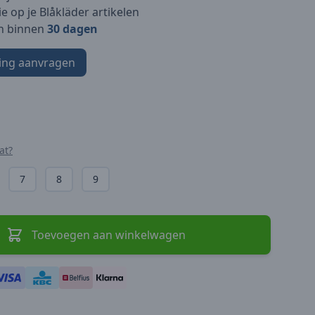
e op je Blåkläder artikelen
n binnen
30 dagen
ing aanvragen
at?
7
8
9
Toevoegen aan winkelwagen