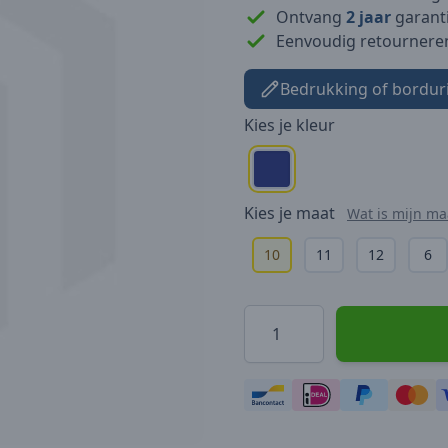
Ontvang
2 jaar
garanti
Eenvoudig retournere
Bedrukking of bordur
Kies je
kleur
Kies je
maat
Wat is mijn ma
10
11
12
6
Hoeveelheid