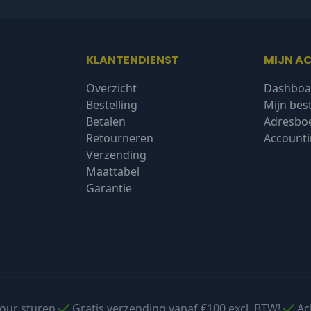
KLANTENDIENST
MIJN A
Overzicht
Dashboa
Bestelling
Mijn bes
Betalen
Adresbo
Retourneren
Accounti
Verzending
Maattabel
Garantie
tour sturen
Gratis verzending vanaf €100 excl. BTW!
Ac