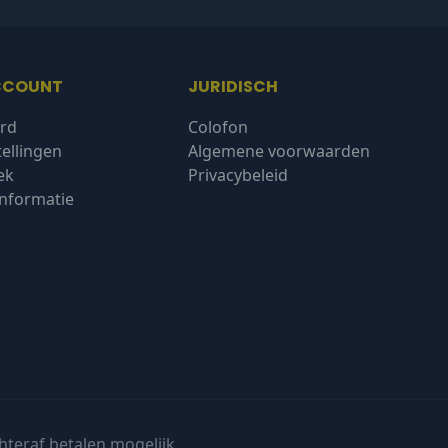
CCOUNT
JURIDISCH
rd
Colofon
tellingen
Algemene voorwaarden
ek
Privacybeleid
nformatie
hteraf betalen mogelijk