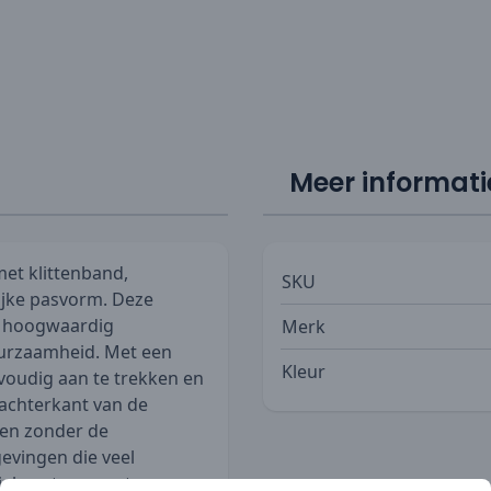
Meer informati
t klittenband,
SKU
ijke pasvorm. Deze
t hoogwaardig
Merk
uurzaamheid. Met een
Kleur
nvoudig aan te trekken en
 achterkant van de
nen zonder de
evingen die veel
iek en transport.