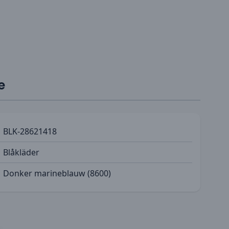
e
BLK-28621418
Blåkläder
Donker marineblauw (8600)