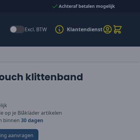
Achteraf betalen mogelijk
Excl. BTW
Klantendienst
ouch klittenband
ijk
e op je Blåkläder artikelen
n binnen
30 dagen
ing aanvragen