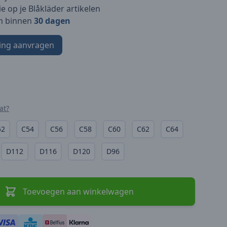
e op je Blåkläder artikelen
n binnen
30 dagen
ing aanvragen
at?
52
C54
C56
C58
C60
C62
C64
D112
D116
D120
D96
Toevoegen aan winkelwagen