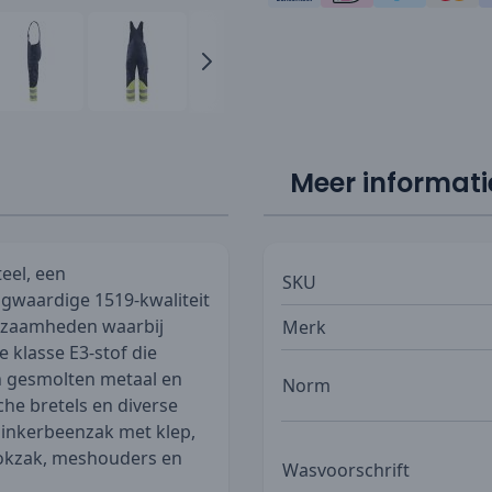
Meer informati
eel, een
SKU
gwaardige 1519-kwaliteit
rkzaamheden waarbij
Merk
 klasse E3-stof die
n gesmolten metaal en
Norm
che bretels en diverse
linkerbeenzak met klep,
tokzak, meshouders en
Wasvoorschrift