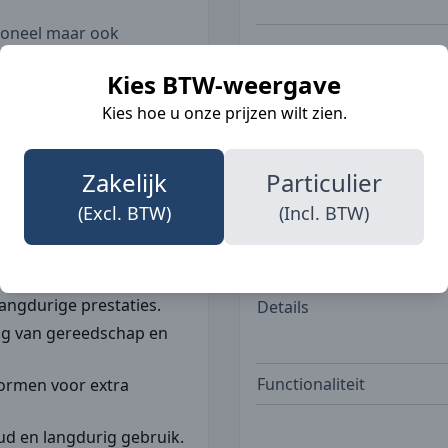
tioneel maar ook
n olie-, vuil- en
Beroepen
Kies BTW-weergave
voor zware
etape biedt extra
Kies hoe u onze prijzen wilt zien.
 risicovolle omgevingen.
erschillende normen,
Zakken
Zakelijk
Particulier
agt aan de
(Excl. BTW)
(Incl. BTW)
 werkomstandigheden.
langdurige prestaties.
Details
ag van gereedschap en
Functionaliteit
normen voor extra
d en langdurig gebruik.