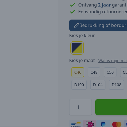
Ontvang
2 jaar
garanti
Eenvoudig retournere
Bedrukking of bordur
Kies je
kleur
Kies je
maat
Wat is mijn ma
C46
C48
C50
C
D100
D104
D108
Hoeveelheid