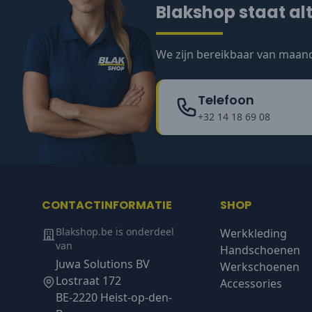
Blakshop staat alt
We zijn bereikbaar van maand
Telefoon
+32 14 18 69 08
CONTACTINFORMATIE
SHOP
Blakshop.be is onderdeel
Werkkleding
van
Handschoenen
Juwa Solutions BV
Werkschoenen
Lostraat 172
Accessories
BE-2220 Heist-op-den-