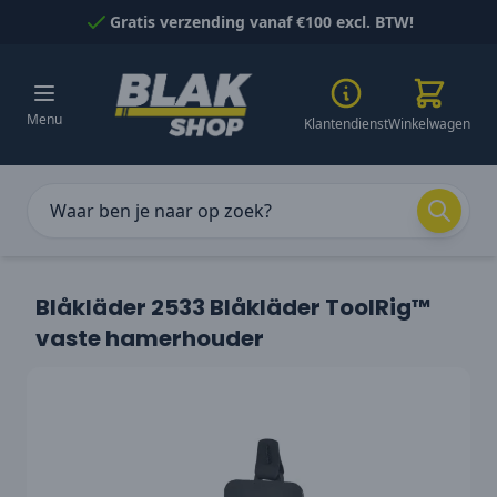
Naar inhoud gaan
Gratis verzending vanaf €100 excl. BTW!
Menu
Klantendienst
Winkelwagen
Blåkläder 2533 Blåkläder ToolRig™
vaste hamerhouder