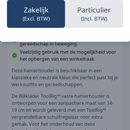
Snelle aansluiting via het Blåkläder ToolRig™
Zakelijk
Particulier
systeem.
(Excl. BTW)
(Incl. BTW)
Geschikt voor zowel rechts- als linkshandige
gebruikers.
Ideaal voor het veilig opbergen van
gereedschap in beweging.
Veelzijdig gebruik met de mogelijkheid voor
het opbergen van een winkelhaak.
Deze hamerhouder is beschikbaar in een
klassieke en neutrale kleur, die perfect past bij je
werkoutfits en gereedschappen.
De Blåkläder ToolRig™ vaste hamerhouder is
ontworpen voor een aanpasbare maat van 14-
19 cm en wordt geleverd met een ToolRig™
vergrendelbare schuifregelaar voor extra
gemak. Voor het onderhoud van deze