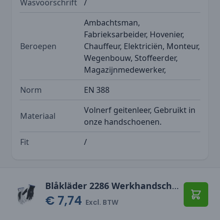
Wasvoorschrift
/
Ambachtsman,
Fabrieksarbeider, Hovenier,
Beroepen
Chauffeur, Elektriciën, Monteur,
Wegenbouw, Stoffeerder,
Magazijnmedewerker,
Norm
EN 388
Volnerf geitenleer, Gebruikt in
Materiaal
onze handschoenen.
Fit
/
Blåkläder 2286 Werkhandschoenen gevoerd
€ 7,74
Toevo
Excl. BTW