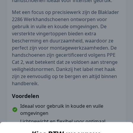
handschoenen ideaal voor intensief gebruik.
Met een focus op precisiewerk zijn de Blaklader
2286 Werkhandschoenen ontworpen voor
gebruik in vuile en koude omgevingen. De
versterkte vingertoppen bieden extra
bescherming en duurzaamheid, waardoor ze
perfect zijn voor montagewerkzaamheden. De
handschoenen zijn gecertificeerd volgens PPE
Cat 2, wat betekent dat ze voldoen aan strenge
veiligheidsnormen. Dankzij het label met haak
zijn ze eenvoudig op te bergen en altijd binnen
handbereik.
Voordelen
Ideaal voor gebruik in koude en vuile
omgevingen
Lichtgewicht en flexibel voor optimaal
comfort