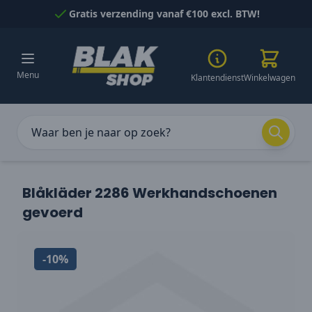
Naar inhoud gaan
Gratis verzending vanaf €100 excl. BTW!
Menu
Klantendienst
Winkelwagen
Blåkläder 2286 Werkhandschoenen
gevoerd
-10%