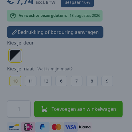
€ 7,74
Excl. BTW
Bespaar
10%
Verwachte bezorgdatum:
13 augustus 2026
Bedrukking of borduring aanvragen
Kies je
kleur
Kies je
maat
Wat is mijn maat?
10
11
12
6
7
8
9
Hoeveelheid
Toevoegen aan winkelwagen