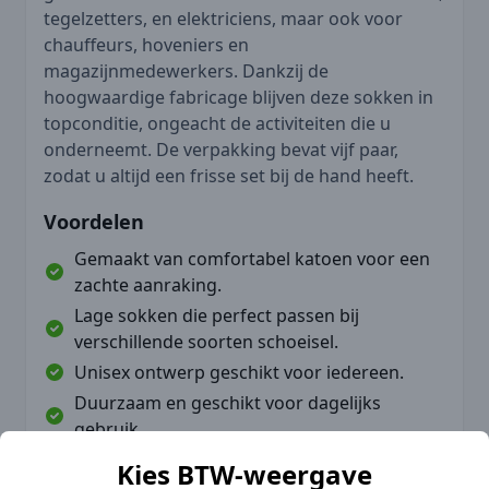
tegelzetters, en elektriciens, maar ook voor
chauffeurs, hoveniers en
magazijnmedewerkers. Dankzij de
hoogwaardige fabricage blijven deze sokken in
topconditie, ongeacht de activiteiten die u
onderneemt. De verpakking bevat vijf paar,
zodat u altijd een frisse set bij de hand heeft.
Voordelen
Gemaakt van comfortabel katoen voor een
zachte aanraking.
Lage sokken die perfect passen bij
verschillende soorten schoeisel.
Unisex ontwerp geschikt voor iedereen.
Duurzaam en geschikt voor dagelijks
gebruik.
Ideaal voor professionals in diverse
Kies BTW-weergave
sectoren.