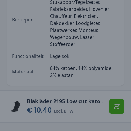
Stukadoor/Tegelzetter,
Fabrieksarbeider, Hovenier,
Chauffeur, Elektriciën,
Beroepen
Dakdekker, Loodgieter,
Plaatwerker, Monteur,
Wegenbouw, Lasser,
Stoffeerder
Functionaliteit
Lage sok
84% katoen, 14% polyamide,
Materiaal
2% elastan
Blåkläder 2195 Low cut katoenen sok 5-pack
€ 10,40
Toevo
Excl. BTW