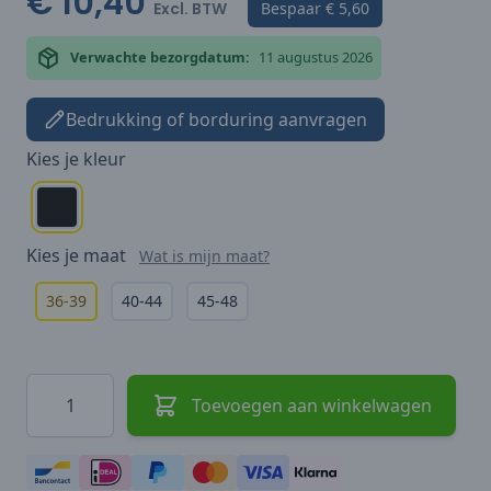
€ 10,40
Excl. BTW
Bespaar
€ 5,60
Verwachte bezorgdatum:
11 augustus 2026
Bedrukking of borduring aanvragen
Kies je
kleur
Kies je
maat
Wat is mijn maat?
36-39
40-44
45-48
Hoeveelheid
Toevoegen aan winkelwagen