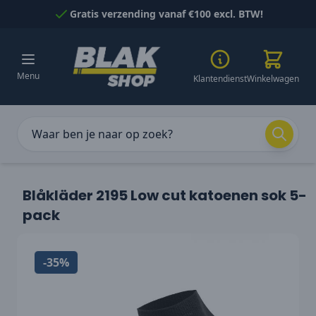
Naar inhoud gaan
Gratis verzending vanaf €100 excl. BTW!
Menu
Klantendienst
Winkelwagen
Blåkläder 2195 Low cut katoenen sok 5-
pack
-35%