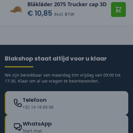
Blåkläder 2075 Trucker cap 3D
€ 10,85
Toevo
Excl. BTW
Blakshop staat altijd voor u klaar
We zijn bereikbaar van maandag t/m vrijdag van 09:00 tot
17:30. Klaar om al uw vragen te beantwoorden.
Telefoon
+32 14 18 69 08
WhatsApp
Start chat