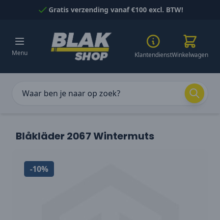
Naar inhoud gaan
Gratis verzending vanaf €100 excl. BTW!
Menu
Klantendienst
Winkelwagen
Blåkläder 2067 Wintermuts
-10%