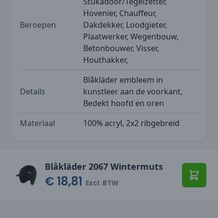
Stukadoor/Tegelzetter,
Hovenier, Chauffeur,
Beroepen
Dakdekker, Loodgieter,
Plaatwerker, Wegenbouw,
Betonbouwer, Visser,
Houthakker,
Blåkläder embleem in
Details
kunstleer aan de voorkant,
Bedekt hoofd en oren
Materiaal
100% acryl, 2x2 ribgebreid
Blåkläder 2067 Wintermuts
€ 18,81
Toevo
Excl. BTW