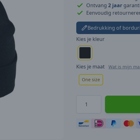
Ontvang
2 jaar
garanti
Eenvoudig retournere
Bedrukking of bordur
Kies je
kleur
Kies je
maat
Wat is mijn ma
One size
Hoeveelheid