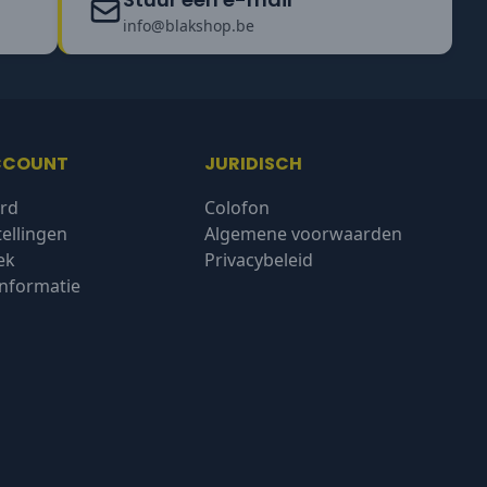
info@blakshop.be
CCOUNT
JURIDISCH
rd
Colofon
tellingen
Algemene voorwaarden
ek
Privacybeleid
nformatie