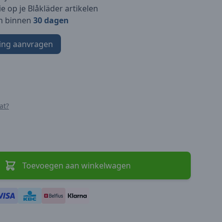
e op je Blåkläder artikelen
n binnen
30 dagen
ing aanvragen
at?
Toevoegen aan winkelwagen