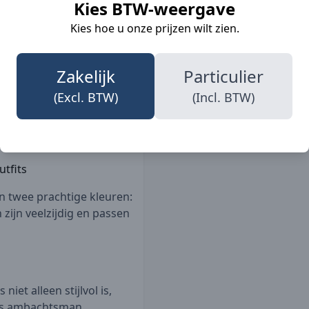
Kies BTW-weergave
een enkele maat, waardoor
zoek is naar een
Beroepen
Kies hoe u onze prijzen wilt zien.
ten.
Zakelijk
Particulier
Details
(Excl. BTW)
(Incl. BTW)
Materiaal
tfits
in twee prachtige kleuren:
zijn veelzijdig en passen
iet alleen stijlvol is,
als ambachtsman,