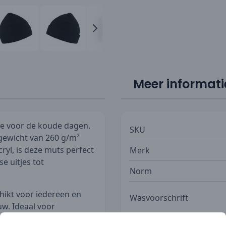
Meer informati
ve voor de koude dagen.
SKU
gewicht van 260 g/m²
ryl, is deze muts perfect
Merk
se uitjes tot
Norm
hikt voor iedereen en
Wasvoorschrift
w. Ideaal voor
n chauffeurs, maar ook