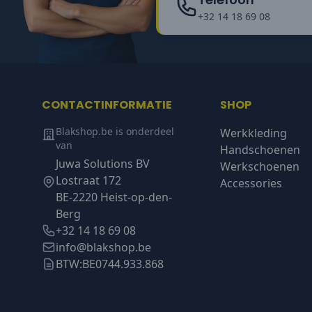
+32 14 18 69 08
CONTACTINFORMATIE
SHOP
Blakshop.be is onderdeel
Werkkleding
van
Handschoenen
Juwa Solutions BV
Werkschoenen
Lostraat 172
Accessories
BE-2220 Heist-op-den-
Berg
+32 14 18 69 08
info@blakshop.be
BTW:
BE0744.933.868