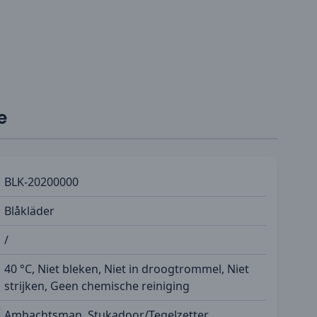
e
BLK-20200000
Blåkläder
/
40 °C, Niet bleken, Niet in droogtrommel, Niet
strijken, Geen chemische reiniging
Ambachtsman, Stukadoor/Tegelzetter,