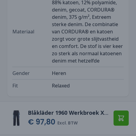
88% katoen, 12% polyamide,
denim, gecoat, CORDURA®
denim, 375 g/m², Extreem
sterke denim. De combinatie
Materiaal
van CORDURA® en katoen
zorgt voor grote slijtvastheid
en comfort. De stof is vier keer
zo sterk als normaal katoenen
denim met hetzelfde
Gender
Heren
Fit
Relaxed
Blåkläder 1960 Werkbroek X1900
€ 97,80
Toevo
Excl. BTW