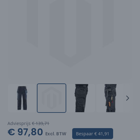
Adviesprijs
€ 139,71
€ 97,80
Excl. BTW
Bespaar
€ 41,91