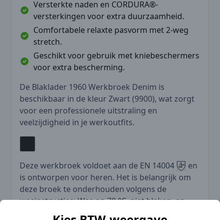
Versterkte naden en CORDURA®-
versterkingen voor extra duurzaamheid.
Comfortabele relaxte pasvorm met 2-weg
stretch.
Geschikt voor gebruik met kniebeschermers
voor extra bescherming.
De Blaklader 1960 Werkbroek Denim is
beschikbaar in de kleur Zwart (9900), wat zorgt
voor een professionele uitstraling en
veelzijdigheid in je werkoutfits.
Deze werkbroek voldoet aan de EN 14004
en
is ontworpen voor heren. Het is belangrijk om
deze broek te onderhouden volgens de
wasinstructies: Was op 70 °C, niet bleken, en
droogtrommel op lage temperatuur. De
Kies BTW-weergave