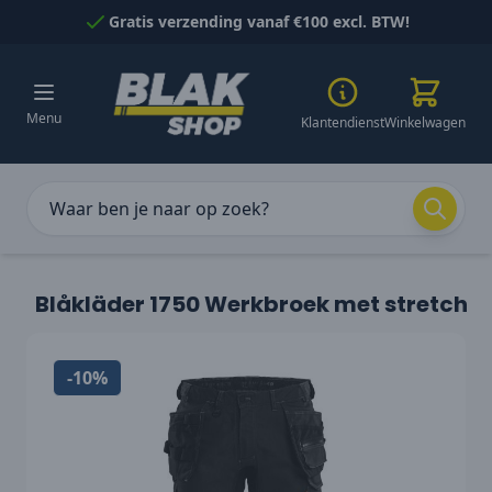
Naar inhoud gaan
Gratis verzending vanaf €100 excl. BTW!
Menu
Klantendienst
Winkelwagen
Blåkläder 1750 Werkbroek met stretch
-10%