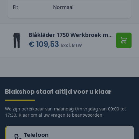
Fit
Normaal
Blåkläder 1750 Werkbroek met stretch
€ 109,53
Toevo
Excl. BTW
Blakshop staat altijd voor u klaar
We zijn bereikbaar van maandag t/m vrijdag van 09:00 tot
17:30. Klaar om al uw vragen te beantwoorden.
Telefoon