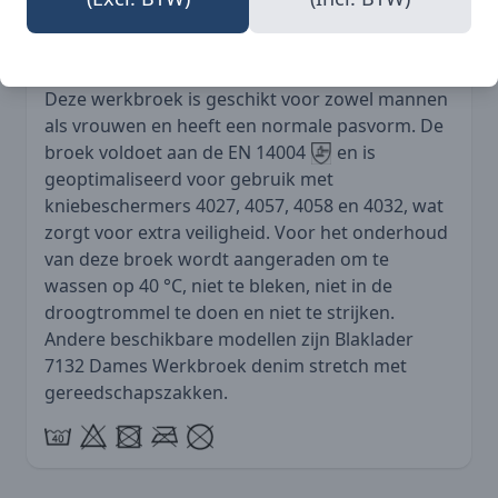
bij jouw werkoutfit past.
Deze werkbroek is geschikt voor zowel mannen
als vrouwen en heeft een normale pasvorm. De
broek voldoet aan de EN 14004
en is
geoptimaliseerd voor gebruik met
kniebeschermers 4027, 4057, 4058 en 4032, wat
zorgt voor extra veiligheid. Voor het onderhoud
van deze broek wordt aangeraden om te
wassen op 40 °C, niet te bleken, niet in de
droogtrommel te doen en niet te strijken.
Andere beschikbare modellen zijn
Blaklader
7132 Dames Werkbroek denim stretch met
gereedschapszakken
.