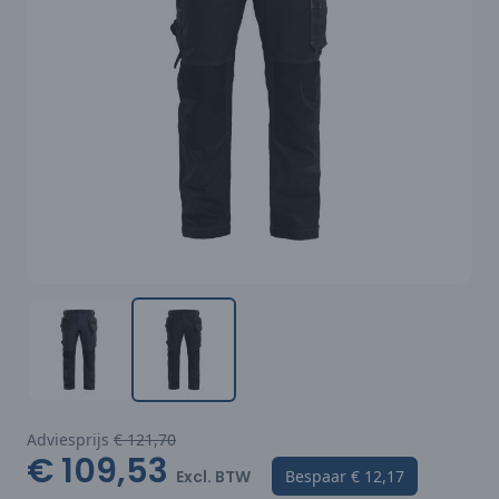
Adviesprijs
€ 121,70
€ 109,53
Excl. BTW
Bespaar
€ 12,17