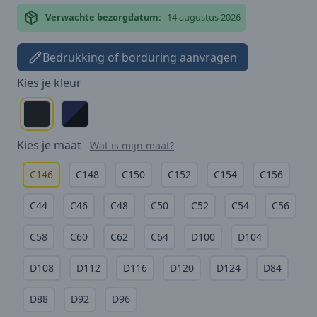
Verwachte bezorgdatum:
14 augustus 2026
Bedrukking of borduring aanvragen
Kies je
kleur
Kies je
maat
Wat is mijn maat?
C146
C148
C150
C152
C154
C156
C44
C46
C48
C50
C52
C54
C56
C58
C60
C62
C64
D100
D104
D108
D112
D116
D120
D124
D84
D88
D92
D96