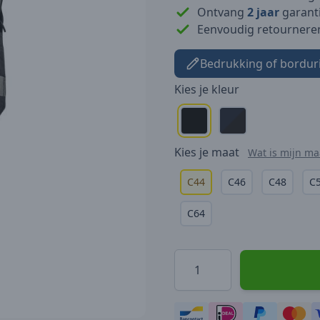
Ontvang
2 jaar
garanti
Eenvoudig retournere
Bedrukking of bordur
Kies je
kleur
Kies je
maat
Wat is mijn ma
C44
C46
C48
C
C64
Hoeveelheid