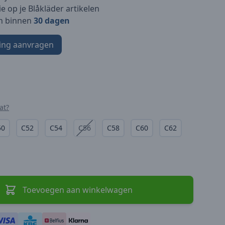
e op je Blåkläder artikelen
n binnen
30 dagen
ing aanvragen
at?
50
C52
C54
C56
C58
C60
C62
Toevoegen aan winkelwagen