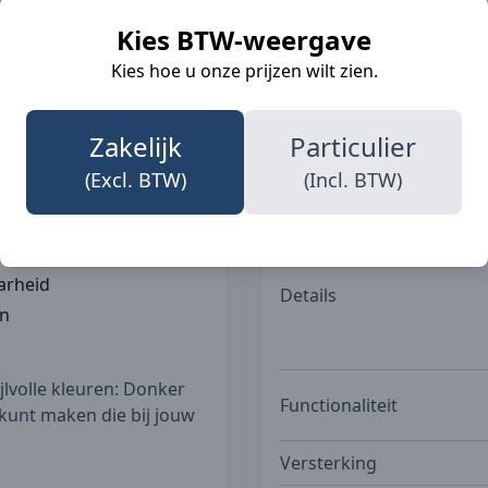
shouders en extra
Beroepen
Kies BTW-weergave
eennaad is dubbel gestikt
ls op de beenzak zorgen
Kies hoe u onze prijzen wilt zien.
igheden. Beschikbaar in
hoogwaardig Cordura
Zakken
Zakelijk
Particulier
professional.
(Excl. BTW)
(Incl. BTW)
ctionaliteit
arheid
Details
en
jlvolle kleuren: Donker
Functionaliteit
kunt maken die bij jouw
Versterking