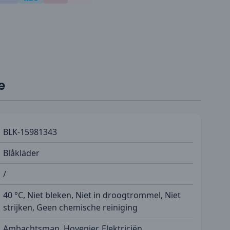
e
BLK-15981343
Blåkläder
/
40 °C, Niet bleken, Niet in droogtrommel, Niet
strijken, Geen chemische reiniging
Ambachtsman, Hovenier, Elektriciën,