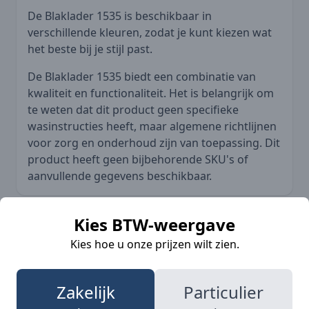
De Blaklader 1535 is beschikbaar in
verschillende kleuren, zodat je kunt kiezen wat
het beste bij je stijl past.
De Blaklader 1535 biedt een combinatie van
kwaliteit en functionaliteit. Het is belangrijk om
te weten dat dit product geen specifieke
wasinstructies heeft, maar algemene richtlijnen
voor zorg en onderhoud zijn van toepassing. Dit
product heeft geen bijbehorende SKU's of
aanvullende gegevens beschikbaar.
Kies BTW-weergave
Meer informatie
Kies hoe u onze prijzen wilt zien.
Zakelijk
Particulier
SKU
BLK-15351804