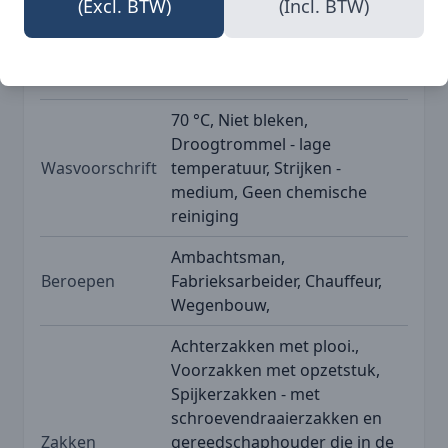
(Excl. BTW)
(Incl. BTW)
Merk
Blåkläder
Norm
EN ISO 20471
70 °C, Niet bleken,
Droogtrommel - lage
Wasvoorschrift
temperatuur, Strijken -
medium, Geen chemische
reiniging
Ambachtsman,
Beroepen
Fabrieksarbeider, Chauffeur,
Wegenbouw,
Achterzakken met plooi.,
Voorzakken met opzetstuk,
Spijkerzakken - met
schroevendraaierzakken en
Zakken
gereedschaphouder die in de