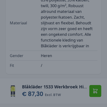
twill, 300 g/m², Robuust
allround materiaal van
polyester/katoen. Zacht,
Materiaal
slijtvast en flexibel. Behoudt
zijn vorm zeer goed en heeft
een ongekend comfort. Alle
functionele kleding van
Blåkläder is verkrijgbaar in
Gender
Heren
Fit
/
Blåkläder 1533 Werkbroek High Vis
€ 87,30
Toevo
Excl. BTW