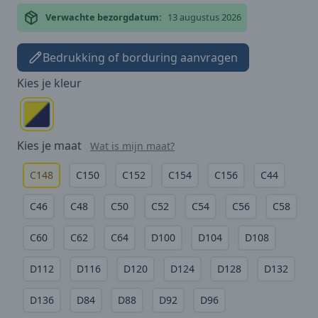
Verwachte bezorgdatum:
13 augustus 2026
Bedrukking of borduring aanvragen
Kies je
kleur
Kies je
maat
Wat is mijn maat?
C148
C150
C152
C154
C156
C44
C46
C48
C50
C52
C54
C56
C58
C60
C62
C64
D100
D104
D108
D112
D116
D120
D124
D128
D132
D136
D84
D88
D92
D96