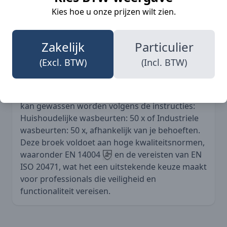
Deze kleuren zorgen niet alleen voor een
Kies hoe u onze prijzen wilt zien.
professionele uitstraling, maar ook voor
maximale zichtbaarheid in verschillende
werkomstandigheden.
Zakelijk
Particulier
(Excl. BTW)
(Incl. BTW)
De Blaklader 1533 High Vis werkbroek is
ontworpen met functionaliteit in gedachten, en
kan gewassen worden volgens de instructies:
Huishoudelijke wasbeurten: 50 x of Industriele
wasbeurten: 50 x, afhankelijk van je behoeften.
Deze broek voldoet aan hoge kwaliteitsnormen,
waaronder EN 14004
en de vereisten van EN
ISO 20471, wat het een uitstekende keuze maakt
voor professionals die veiligheid en
functionaliteit vereisen.