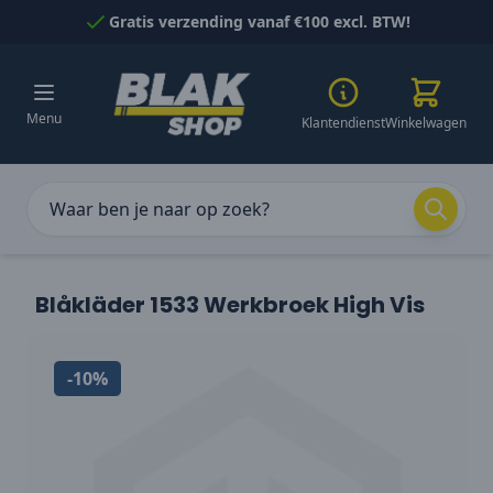
Naar inhoud gaan
Gratis verzending vanaf €100 excl. BTW!
Menu
Klantendienst
Winkelwagen
Blåkläder 1533 Werkbroek High Vis
-10%