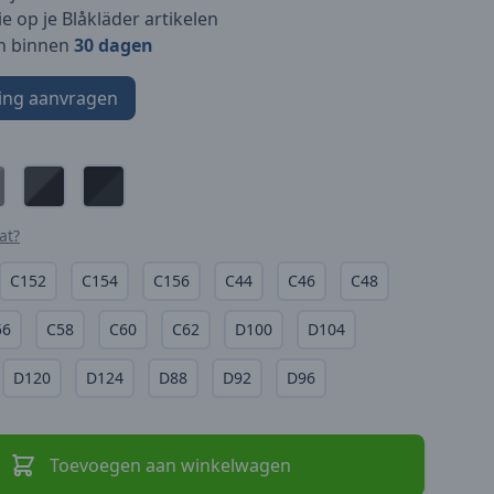
e op je Blåkläder artikelen
n binnen
30 dagen
ing aanvragen
at?
C152
C154
C156
C44
C46
C48
56
C58
C60
C62
D100
D104
D120
D124
D88
D92
D96
Toevoegen aan winkelwagen