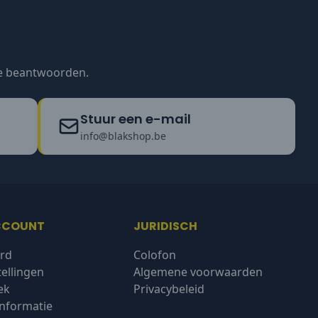
te beantwoorden.
Stuur een e-mail
info@blakshop.be
CCOUNT
JURIDISCH
rd
Colofon
tellingen
Algemene voorwaarden
ek
Privacybeleid
nformatie