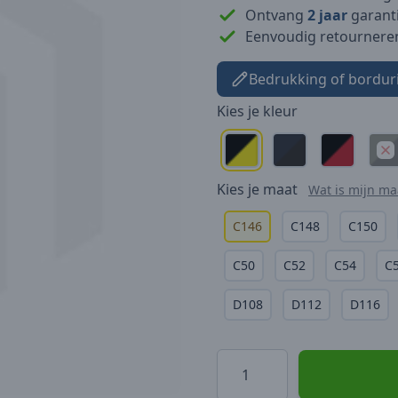
Ontvang
2 jaar
garanti
Eenvoudig retournere
Bedrukking of bordur
Kies je
kleur
Kies je
maat
Wat is mijn ma
C146
C148
C150
C50
C52
C54
C
D108
D112
D116
Hoeveelheid