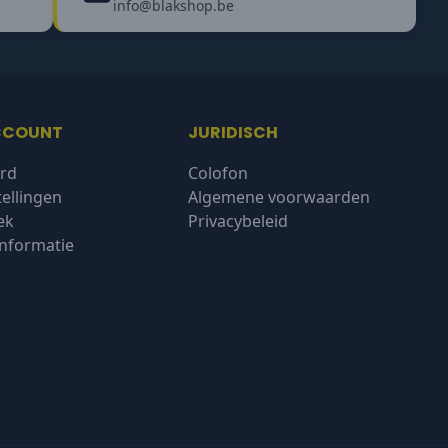
info@blakshop.be
CCOUNT
JURIDISCH
rd
Colofon
tellingen
Algemene voorwaarden
ek
Privacybeleid
nformatie