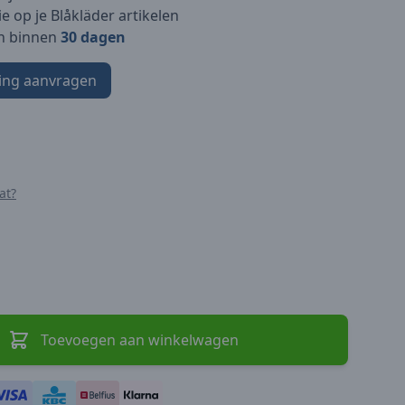
e op je Blåkläder artikelen
n binnen
30 dagen
ing aanvragen
at?
Toevoegen aan winkelwagen