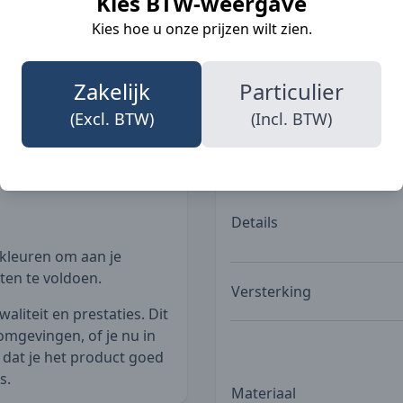
Kies BTW-weergave
illende sectoren. Of je
Beroepen
Kies hoe u onze prijzen wilt zien.
t, met de Blaklader 1512
Zakelijk
Particulier
Zakken
(Excl. BTW)
(Incl. BTW)
Details
 kleuren om aan je
ten te voldoen.
Versterking
liteit en prestaties. Dit
omgevingen, of je nu in
 dat je het product goed
s.
Materiaal