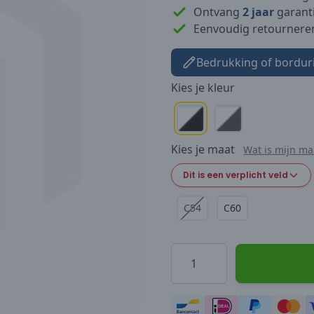
Ontvang
2 jaar
garanti
Eenvoudig retournere
Bedrukking of bordur
Kies je
kleur
Kies je
maat
Wat is mijn ma
Dit is een verplicht veld
C54
C60
Hoeveelheid