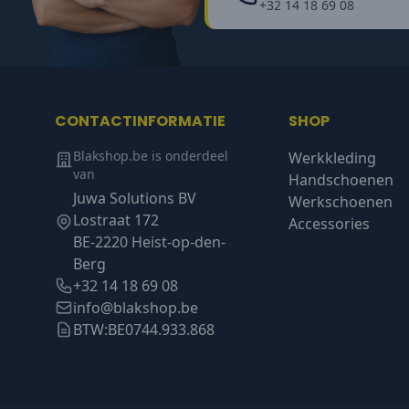
+32 14 18 69 08
CONTACTINFORMATIE
SHOP
Blakshop.be is onderdeel
Werkkleding
van
Handschoenen
Juwa Solutions BV
Werkschoenen
Lostraat 172
Accessories
BE-2220 Heist-op-den-
Berg
+32 14 18 69 08
info@blakshop.be
BTW:
BE0744.933.868