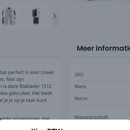
Meer informati
dat perfect is voor zowel
SKU
es. Met zijn
is deze Blaklader 1512
Merk
ke gebruiker. Het biedt
Norm
t je je op je taak kunt
Wasvoorschrift
eisende omgevingen. Het
amheid, waardoor het een