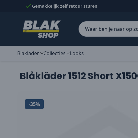
Naar inhoud gaan
Gemakkelijk zelf retour sturen
Blaklader
Collecties
Looks
Blåkläder 1512 Short X15
-35%