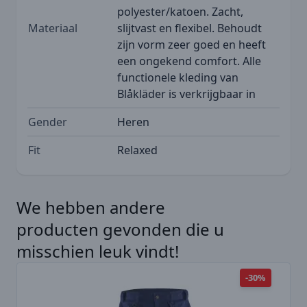
polyester/katoen. Zacht,
Materiaal
slijtvast en flexibel. Behoudt
zijn vorm zeer goed en heeft
een ongekend comfort. Alle
functionele kleding van
Blåkläder is verkrijgbaar in
Gender
Heren
Fit
Relaxed
We hebben andere
Druk hier om de carrousel over te slaan
producten gevonden die u
misschien leuk vindt!
-30%