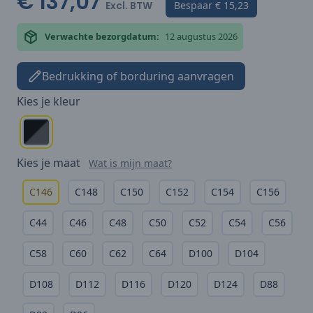
€ 137,07
Excl. BTW
Bespaar
€ 15,23
Verwachte bezorgdatum:
12 augustus 2026
Bedrukking of borduring aanvragen
Kies je
kleur
Kies je
maat
Wat is mijn maat?
C146
C148
C150
C152
C154
C156
C44
C46
C48
C50
C52
C54
C56
C58
C60
C62
C64
D100
D104
D108
D112
D116
D120
D124
D88