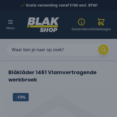
Naar inhoud gaan
Gratis verzending vanaf €100 excl. BTW!
Menu
Klantendienst
Winkelwagen
Blåkläder 1461 Vlamvertragende
werkbroek
-10%