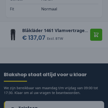
Fit
Normaal
Blåkläder 1461 Vlamvertragende werkbroek
€ 137,07
Toevo
Excl. BTW
Blakshop staat altijd voor u klaar
We zijn bereikbaar van maandag t/m vrijdag van 09:00 tot
17:30. Klaar om al uw vragen te beantwoorden.